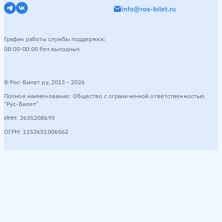
info@ros-bilet.ru
Киров → Елабуга
2 рейсa в день
Утро
06:45
График работы службы поддержки:
08:00-00:00 без выходных
Смотреть расписание
© Рос-Билет ру, 2013 - 2026
Набережные Челны → Елабуга
10 рейсов в день
Полное наименование: Общество с ограниченной ответственностью
"Рус-Билет"
Утро
05:20
07:20
День
10:40
13:00
13:30
16:10
ИНН: 2635208693
ОГРН: 1152651006562
Смотреть расписание
Дюртюли → Елабуга
6 рейсов в день
День
12:30
14:30
Вечер
18:30
Ночь
02:15
23:5
Смотреть расписание