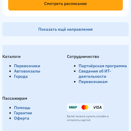
Смотреть расписание
Показать ещё направления
Казань → Елабуга
39 рейсов в день
Каталоги
Сотрудничество
Утро
06:00
06:10
07:00
07:10
08:00
08:40
09:0
Перевозчики
Партнёрская программа
Смотреть расписание
Автовокзалы
Сведения об ИТ-
Города
деятельности
Перевозчикам
Уфа → Елабуга
16 рейсов в день
Пассажирам
Утро
06:40
08:58
День
10:00
11:00
12:00
13:00
Помощь
Гарантии
Билет можно купить онлайн и
Оферта
Смотреть расписание
оплатить картой