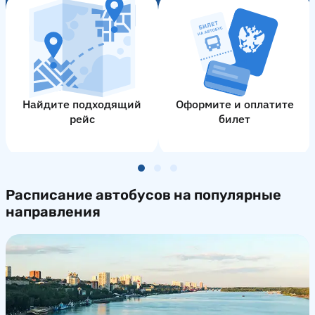
Найдите подходящий
Оформите и оплатите
рейс
билет
Расписание автобусов на популярные
направления
Киров
Сыктывкар
Краснодар
Сыктывкар
Москва
Киров
от 1640 руб
от 1640 руб
от 3640 руб