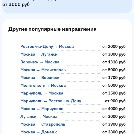
от 3000 руб
Другие популярные направления
Ростов-на-Дону → Мелитополь
Москва → Анапа
Ставрополь → Москва
Анапа → Москва
Симферополь → Москва
Москва → Симферополь
Казань → Уфа
Казань → Киров
Москва → Каменск-Шахтинский
Москва → Стаханов
Москва → Сочи
Казань → Самара
Санкт-Петербург → Москва
Москва → Таганрог
Бердянск → Ростов-на-Дону
Самара → Казань
Уфа → Казань
Бердянск → Москва
Москва → Белая Калитва
Москва → Бердянск
Феодосия → Москва
Ялта → Москва
Москва → Павловск
Сочи → Москва
от 1900 руб
от 5294 руб
от 2800 руб
от 4999 руб
от 3999 руб
от 4236 руб
от 2000 руб
от 1530 руб
от 2000 руб
от 3000 руб
от 2800 руб
от 1904 руб
от 1000 руб
от 3000 руб
от 1206 руб
от 1904 руб
от 1800 руб
от 5000 руб
от 3700 руб
от 5000 руб
от 3999 руб
от 4500 руб
от 2000 руб
от 4000 руб
Ростов-на-Дону → Москва
от 2000 руб
Москва → Луганск
от 3000 руб
Воронеж → Москва
от 1318 руб
Москва → Мелитополь
от 5000 руб
Москва → Воронеж
от 1700 руб
Мелитополь → Москва
от 5000 руб
Мариуполь → Москва
от 3500 руб
Мариуполь → Ростов-на-Дону
от 900 руб
Москва → Мариуполь
от 4000 руб
Луганск → Москва
от 3000 руб
Москва → Ставрополь
от 3900 руб
Москва → Донецк
от 3800 руб