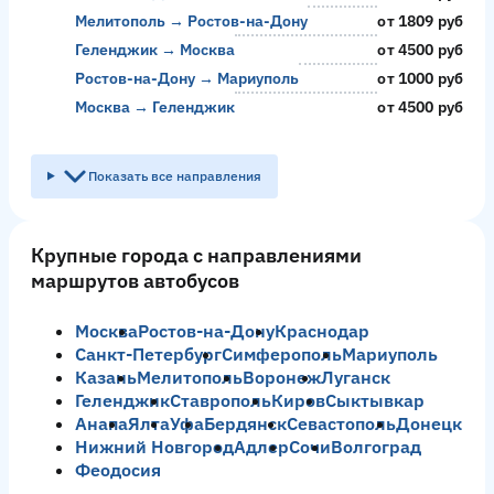
Мелитополь → Ростов-на-Дону
от 1809 руб
Геленджик → Москва
от 4500 руб
Ростов-на-Дону → Мариуполь
от 1000 руб
Москва → Геленджик
от 4500 руб
Показать все направления
Крупные города с направлениями
маршрутов автобусов
Москва
Ростов-на-Дону
Краснодар
Санкт-Петербург
Симферополь
Мариуполь
Казань
Мелитополь
Воронеж
Луганск
Геленджик
Ставрополь
Киров
Сыктывкар
Анапа
Ялта
Уфа
Бердянск
Севастополь
Донецк
Нижний Новгород
Адлер
Сочи
Волгоград
Феодосия