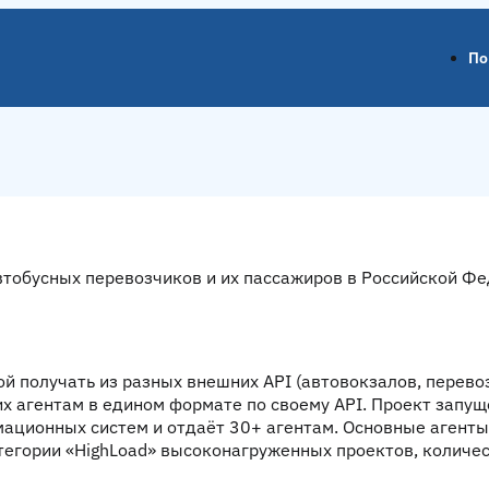
По
и
обусных перевозчиков и их пассажиров в Российской Фед
рой получать из разных внешних API (автовокзалов, перев
 их агентам в едином формате
по своему API
. Проект запущ
ационных систем и отдаёт 30+ агентам. Основные агенты 
атегории «HighLoad» высоконагруженных проектов, количес