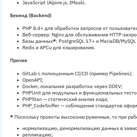
JavaScript (Alpine.js, IMask).
Бекенд (Backend)
PHP 8.4+ для обработки запросов от пользовате
Веб-сервер: Nginx для обслуживания HTTP-запро
Базы данных
*
: PostgreSQL 17+ и MariaDB/MySQ
Redis и APCu для кэширования.
Прочее
GitLab с полноценным CI/CD (
пример
Pipelines);
OpenAPI;
Docker, локальная разработка через DDEV;
PHPUnit для модульных и функциональных тесто
PHPStan — статический анализ кода;
PHP_CodeSniffer — соблюдение стандартов офор
*
Поскольку проекты высоконагруженные, то при раб
нормализацию, денормализацию данных в зависи
репликацию;