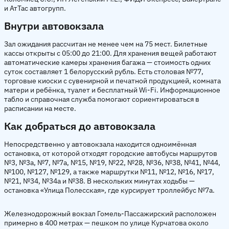
и АтТас автогрупп.
Внутри автовокзала
Зал ожидания рассчитан не менее чем на 75 мест. Билетные
кассы открыты с 05:00 до 21:00. Для хранения вещей работают
автоматические камеры хранения багажа — стоимость одних
суток составляет 1 белорусский рубль. Есть столовая №77,
торговые киоски с сувенирной и печатной продукцией, комната
матери и ребёнка, туалет и бесплатный Wi-Fi. Информационное
табло и справочная служба помогают сориентироваться в
расписании на месте.
Как добраться до автовокзала
Непосредственно у автовокзала находится одноимённая
остановка, от которой отходят городские автобусы маршрутов
№3, №3а, №7, №7а, №15, №19, №22, №28, №36, №38, №41, №44,
№100, №127, №129, а также маршрутки №11, №12, №16, №17,
№21, №34, №34а и №38. В нескольких минутах ходьбы —
остановка «Улица Полесская», где курсирует троллейбус №7а.
Железнодорожный вокзал Гомель-Пассажирский расположен
примерно в 400 метрах — пешком по улице Курчатова около