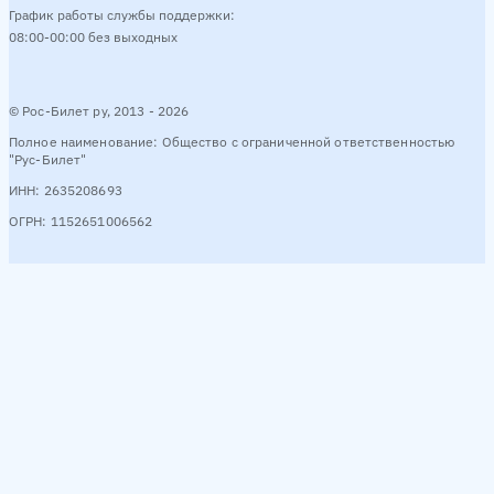
График работы службы поддержки:
Смотреть расписание
08:00-00:00 без выходных
Курск → Гомель
3 рейсa в день
© Рос-Билет ру, 2013 - 2026
Полное наименование: Общество с ограниченной ответственностью
Утро
06:25
06:30
07:35
"Рус-Билет"
ИНН: 2635208693
Смотреть расписание
ОГРН: 1152651006562
Ростов-на-Дону → Гомель
3 рейсa в день
День
17:30
Вечер
19:45
Ночь
22:40
Смотреть расписание
оказать ещё направления