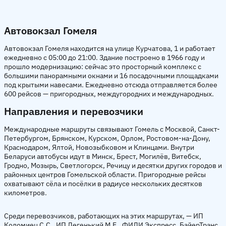
Автовокзал Гомеля
Автовокзал Гомеля находится на улице Курчатова, 1 и работает
ежедневно с 05:00 до 21:00. Здание построено в 1966 году и
прошло модернизацию: сейчас это просторный комплекс с
большими панорамными окнами и 16 посадочными площадками
под крытыми навесами. Ежедневно отсюда отправляется более
600 рейсов — пригородных, междугородних и международных.
Направления и перевозчики
Международные маршруты связывают Гомель с Москвой, Санкт-
Петербургом, Брянском, Курском, Орлом, Ростовом-на-Дону,
Краснодаром, Ялтой, Новозыбковом и Клинцами. Внутри
Беларуси автобусы идут в Минск, Брест, Могилёв, Витебск,
Гродно, Мозырь, Светлогорск, Речицу и десятки других городов и
районных центров Гомельской области. Пригородные рейсы
охватывают сёла и посёлки в радиусе нескольких десятков
километров.
Среди перевозчиков, работающих на этих маршрутах, — ИП
Коломиец С.С., ИП Легенький М.Е., ФИДИ Экспресс, БайерТранс