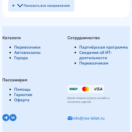
Показать все направления
Санкт-Петербург → Гомель
12 рейсов в день
День
17:00
17:30
Вечер
19:00
19:10
19:20
19:3
Каталоги
Сотрудничество
Смотреть расписание
Перевозчики
Партнёрская программа
Автовокзалы
Сведения об ИТ-
Города
деятельности
Перевозчикам
Геленджик → Гомель
1 рейс в день
Утро
09:55
Пассажирам
Смотреть расписание
Помощь
Гарантии
Билет можно купить онлайн и
Оферта
оплатить картой
Орёл → Гомель
5 рейсов в день
info@ros-bilet.ru
Утро
09:35
09:40
09:45
День
10:35
11:20