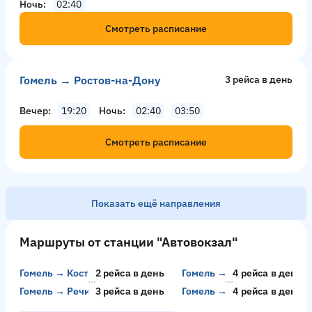
Ночь
02:40
Смотреть расписание
Гомель → Ростов-на-Дону
3 рейсa в день
Вечер
19:20
Ночь
02:40
03:50
Смотреть расписание
Показать ещё направления
Москва → Гомель
13 рейсов в день
Маршруты от станции "Автовокзал"
День
10:15
12:00
Вечер
19:00
20:00
20:30
20:4
Гомель → Костюковичи
2 рейсa в день
Гомель → Рига
4 рейсa в день
Гомель → Речица
3 рейсa в день
Гомель → Рогачев
4 рейсa в день
Смотреть расписание