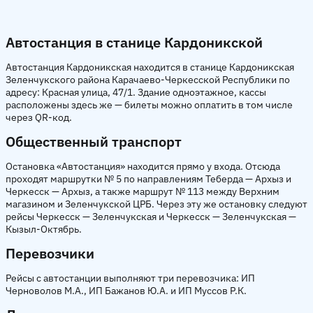
Автостанция в станице Кардоникской
Автостанция Кардоникская находится в станице Кардоникская
Зеленчукского района Карачаево-Черкесской Республики по
адресу: Красная улица, 47/1. Здание одноэтажное, кассы
расположены здесь же — билеты можно оплатить в том числе
через QR-код.
Общественный транспорт
Остановка «Автостанция» находится прямо у входа. Отсюда
проходят маршрутки № 5 по направлениям Теберда — Архыз и
Черкесск — Архыз, а также маршрут № 113 между Верхним
магазином и Зеленчукской ЦРБ. Через эту же остановку следуют
рейсы Черкесск — Зеленчукская и Черкесск — Зеленчукская —
Кызыл-Октябрь.
Перевозчики
Рейсы с автостанции выполняют три перевозчика: ИП
Черноволов М.А., ИП Бажанов Ю.А. и ИП Муссов Р.К.