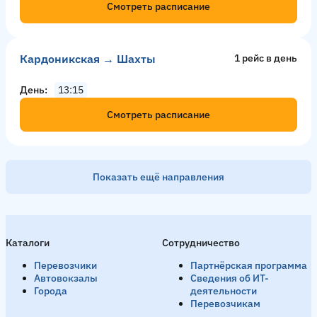
Смотреть расписание
Кардоникская → Шахты
1 рейс в день
День
13:15
Смотреть расписание
Показать ещё направления
Алексеево-Лозовское → Кардоникская
1 рейс в день
Каталоги
Сотрудничество
Утро
05:20
Перевозчики
Партнёрская программа
Смотреть расписание
Автовокзалы
Сведения об ИТ-
Города
деятельности
Перевозчикам