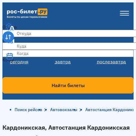
Откуда
Куда
Когда
Когда
сегодня
завтра
послезавтра
Найти билеты
Поиск рейсов
Автовокзалы
Автостанция Кардоникс
Кардоникская, Автостанция Кардоникская