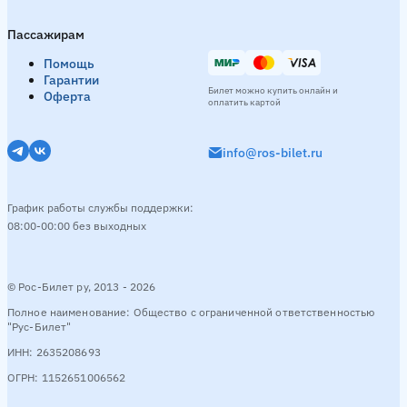
Каменск-Шахтинский → Кардоникская
1 рейс в день
Пассажирам
Утро
07:20
Помощь
Смотреть расписание
Гарантии
Билет можно купить онлайн и
Оферта
оплатить картой
Миллерово → Кардоникская
1 рейс в день
info@ros-bilet.ru
Утро
06:20
График работы службы поддержки:
Смотреть расписание
08:00-00:00 без выходных
Москва → Кардоникская
1 рейс в день
© Рос-Билет ру, 2013 - 2026
Полное наименование: Общество с ограниченной ответственностью
Вечер
20:20
"Рус-Билет"
ИНН: 2635208693
Смотреть расписание
ОГРН: 1152651006562