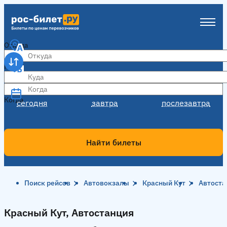
Откуда
Куда
Когда
Когда
сегодня
завтра
послезавтра
Найти билеты
Поиск рейсов
Автовокзалы
Красный Кут
Автоста
Красный Кут, Автостанция