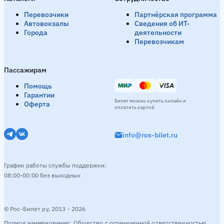
День
12:00
Ночь
22:00
Перевозчики
Партнёрская программа
Смотреть расписание
Автовокзалы
Сведения об ИТ-
Города
деятельности
Перевозчикам
Брянск → Луга
1 рейс в день
Пассажирам
День
16:15
Помощь
Смотреть расписание
Гарантии
Билет можно купить онлайн и
Оферта
оплатить картой
Демидов → Луга
1 рейс в день
info@ros-bilet.ru
Ночь
22:30
График работы службы поддержки:
Смотреть расписание
08:00-00:00 без выходных
Красногородск → Луга
1 рейс в день
© Рос-Билет ру, 2013 - 2026
Полное наименование: Общество с ограниченной ответственностью