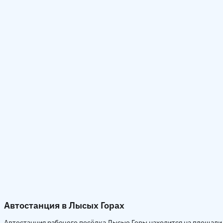
Автостанция в Лысых Горах
Автостанция рабочего посёлка Лысые Горы находится на площади 