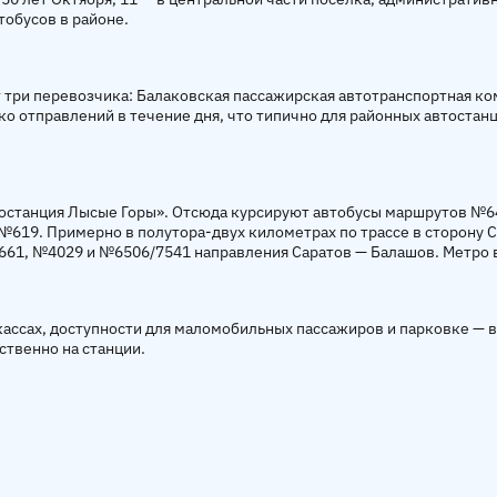
тобусов в районе.
 три перевозчика: Балаковская пассажирская автотранспортная ко
ко отправлений в течение дня, что типично для районных автоста
тостанция Лысые Горы». Отсюда курсируют автобусы маршрутов №6
619. Примерно в полутора-двух километрах по трассе в сторону 
661, №4029 и №6506/7541 направления Саратов — Балашов. Метро в
кассах, доступности для маломобильных пассажиров и парковке — 
ственно на станции.