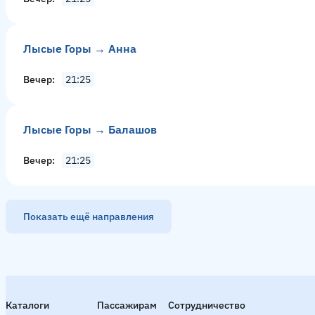
Лысые Горы → Анна
Вечер
21:25
Лысые Горы → Балашов
Вечер
21:25
Показать ещё направления
Саратов → Лысые Горы
43 рейсa в день
Смотреть расписание
Утро
07:55
08:10
08:30
08:45
09:15
09:40
Ден
Каталоги
Пассажирам
Сотрудничество