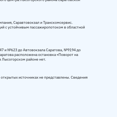
мпания, Саравтовокзал и Транскомсервис.
нций с устойчивым пассажиропотоком в областной
47 и №623 до Автовокзала Саратова, №9194 до
Саратова расположена остановка «Поворот на
 Лысогорском районе нет.
в открытых источниках не представлены. Сведения