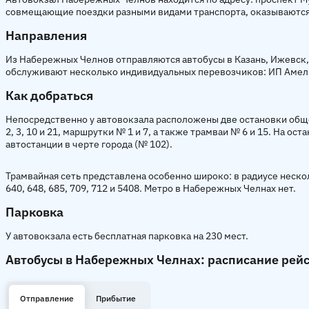
совмещающие поездки разными видами транспорта, оказываются 
Направления
Из Набережных Челнов отправляются автобусы в Казань, Ижевск,
обслуживают несколько индивидуальных перевозчиков: ИП Амельче
Как добраться
Непосредственно у автовокзала расположены две остановки общес
2, 3, 10 и 21, маршрутки № 1 и 7, а также трамваи № 6 и 15. На о
автостанции в черте города (№ 102).
Трамвайная сеть представлена особенно широко: в радиусе нескольк
640, 648, 685, 709, 712 и 5408. Метро в Набережных Челнах нет.
Парковка
У автовокзала есть бесплатная парковка на 230 мест.
Автобусы в Набережных Челнах: расписание рей
Отправление
Прибытие