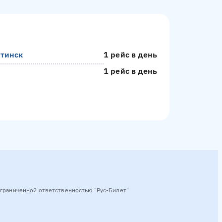
ь
01:00
01:30
02:00
22:00
22:15
22:40
тинск
1 рейс в день
1 рейс в день
0
12:10
12:15
13:30
14:10
14:30
15:00
15:30
15:4
граниченной ответственностью "Рус-Билет"