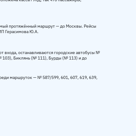
Самый протяжённый маршрут — до Москвы. Рейсы
ИП Герасимова Ю.А.
от входа, останавливаются городские автобусы №
 103), Биклянь (№ 111), Бурды (№ 113) и до
реди маршруток — № 587/599, 601, 607, 619, 639,