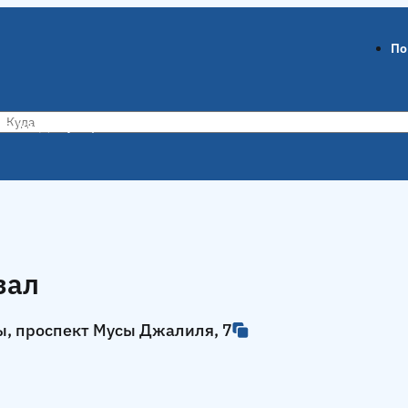
По
ов-на-Дону
Воронеж
зал
ы, проспект Мусы Джалиля, 7