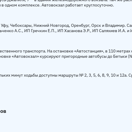
в одном комплексе. Автовокзал работает круглосуточно.
 Уфу, Чебоксары, Нижний Новгород, Оренбург, Орск и Владимир. 
нко А.С., ИП Гречкин Е.П., ИП Хасанова Э.Р., ИП Саляхиев И.А. и 
твенного транспорта. На остановке «Автостанция», в 110 метрах 
становке «Автовокзал» курсируют пригородные автобусы до Бетьки (№
их минут ходьбы доступны маршруты № 2, 3, 5, 6, 8, 9, 10 и 12а. С
сов