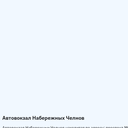
Автовокзал Набережных Челнов
Автовокзал Набережных Челнов находится по адресу: проспект М