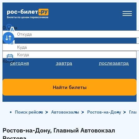
Откуда
Куда
Когда
Когда
сегодня
завтра
послезавтра
Найти билеты
Поиск рейсов
Автовокзалы
Ростов-на-Дону
Глав
Ростов-на-Дону, Главный Автовокзал
Ростова