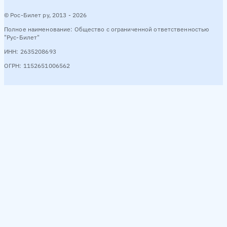
© Рос-Билет ру, 2013 - 2026
Бердянск → Ростов-на-Дону
38 рейсов в день
Полное наименование: Общество с ограниченной ответственностью
"Рус-Билет"
Утро
07:00
07:50
07:55
08:10
08:20
08:35
08:5
ИНН: 2635208693
ОГРН: 1152651006562
Смотреть расписание
Луганск → Ростов-на-Дону
35 рейсов в день
Утро
06:00
06:25
07:10
07:40
08:00
08:30
09:0
Смотреть расписание
Ялта → Ростов-на-Дону
15 рейсов в день
Утро
06:25
08:30
09:15
09:30
09:40
День
12:00