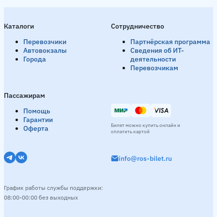
Алушта → Рыздвяный
1 рейс в день
Вечер
19:30
Каталоги
Сотрудничество
Смотреть расписание
Перевозчики
Партнёрская программа
Автовокзалы
Сведения об ИТ-
Города
деятельности
Перевозчикам
Богородицк → Рыздвяный
1 рейс в день
Пассажирам
Ночь
00:15
Помощь
Смотреть расписание
Гарантии
Билет можно купить онлайн и
Оферта
оплатить картой
Богучар → Рыздвяный
1 рейс в день
info@ros-bilet.ru
Утро
06:00
Смотреть расписание
График работы службы поддержки:
08:00-00:00 без выходных