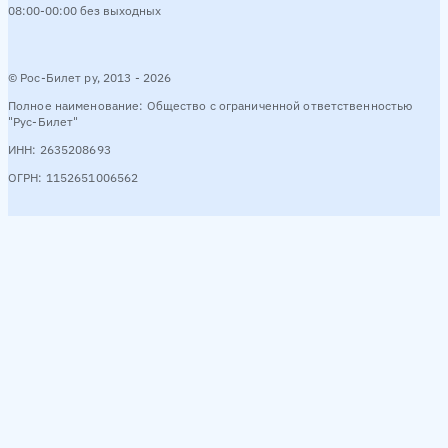
08:00-00:00 без выходных
Смотреть расписание
© Рос-Билет ру, 2013 - 2026
Демьянское → Тобольск
5 рейсов в день
Полное наименование: Общество с ограниченной ответственностью
"Рус-Билет"
Утро
06:40
Вечер
20:00
20:50
Ночь
01:20
22:40
ИНН: 2635208693
ОГРН: 1152651006562
Смотреть расписание
Тюмень → Тобольск
3 рейсa в день
Вечер
19:00
Ночь
02:25
02:30
Смотреть расписание
Нефтеюганск → Тобольск
7 рейсов в день