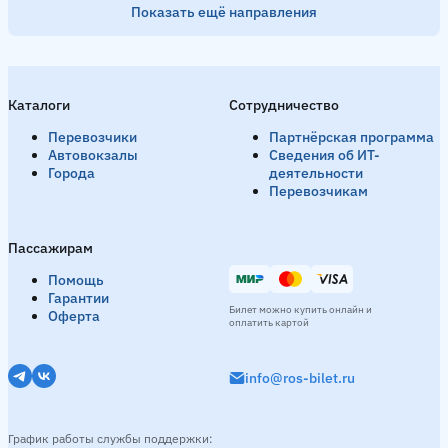
Показать ещё направления
Ханты-Мансийск → Тобольск
12 рейсов в день
Каталоги
Сотрудничество
День
12:00
12:10
12:20
16:00
16:10
17:30
Вече
Перевозчики
Партнёрская программа
Смотреть расписание
Автовокзалы
Сведения об ИТ-
Города
деятельности
Перевозчикам
Омск → Тобольск
6 рейсов в день
Пассажирам
День
16:20
16:40
17:00
Помощь
Гарантии
Билет можно купить онлайн и
Оферта
Смотреть расписание
оплатить картой
info@ros-bilet.ru
Нягань → Тобольск
1 рейс в день
Вечер
19:00
График работы службы поддержки: