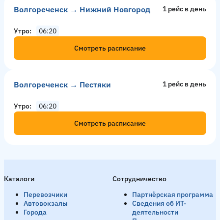
Волгореченск → Нижний Новгород
1 рейс в день
Утро
06:20
Смотреть расписание
Волгореченск → Пестяки
1 рейс в день
Утро
06:20
Смотреть расписание
Кострома → Волгореченск
27 рейсов в день
Каталоги
Сотрудничество
Утро
05:35
05:40
06:20
06:45
07:10
07:40
08:1
Перевозчики
Партнёрская программа
Смотреть расписание
Автовокзалы
Сведения об ИТ-
Города
деятельности