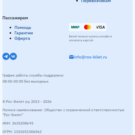
Перевозчикам
Нижний Новгород → Волгореченск
5 рейсов в день
Пассажирам
Утро
06:10
06:30
День
16:25
17:20
Вечер
18:20
Помощь
Гарантии
Билет можно купить онлайн и
Оферта
Смотреть расписание
оплатить картой
info@ros-bilet.ru
Новочебоксарск → Волгореченск
1 рейс в день
Вечер
19:35
График работы службы поддержки:
08:00-00:00 без выходных
Смотреть расписание
© Рос-Билет ру, 2013 - 2026
Чебоксары → Волгореченск
3 рейсa в день
Полное наименование: Общество с ограниченной ответственностью
"Рус-Билет"
Утро
09:20
День
13:50
Вечер
19:55
ИНН: 2635208693
Смотреть расписание
ОГРН: 1152651006562