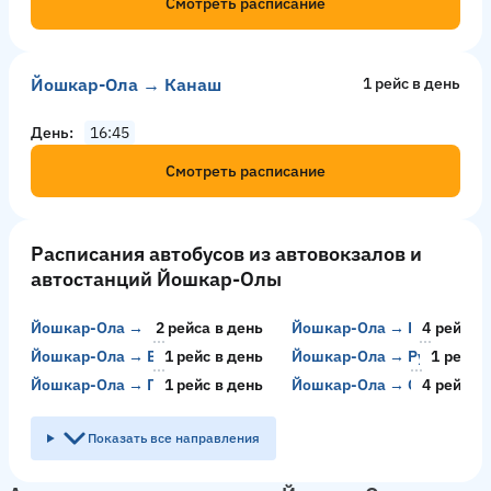
Смотреть расписание
Йошкар-Ола → Канаш
1 рейс в день
День
16:45
Смотреть расписание
Расписания автобусов из автовокзалов и
автостанций Йошкар-Олы
Йошкар-Ола → Елабуга
2 рейсa в день
Йошкар-Ола → Пермь
4 рейсa 
Йошкар-Ола → Воткинск
1 рейс в день
Йошкар-Ола → Рузаевка
1 рейс 
Йошкар-Ола → Галицкое
1 рейс в день
Йошкар-Ола → Санчурск
4 рейсa 
Показать все направления