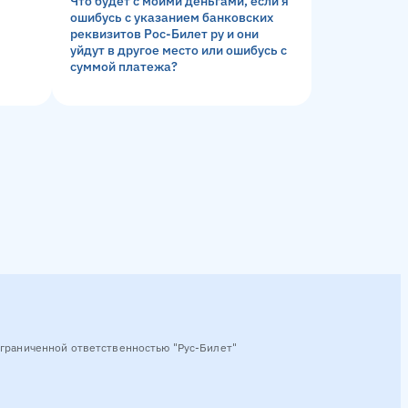
Что будет с моими деньгами, если я
ошибусь с указанием банковских
реквизитов Рос-Билет ру и они
уйдут в другое место или ошибусь с
суммой платежа?
граниченной ответственностью "Рус-Билет"