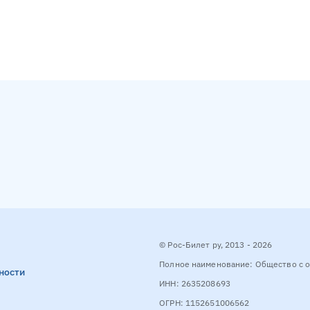
© Рос-Билет ру, 2013 - 2026
Полное наименование: Общество с о
ности
ИНН: 2635208693
ОГРН: 1152651006562