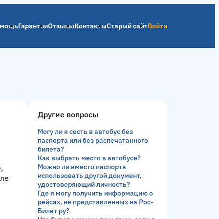
мощь
Гарантии
Отзывы
Контакты
Старый сайт
Войти
Другие вопросы
Могу ли я сесть в автобус без
паспорта или без распечатанного
билета?
Как выбрать место в автобусе?
Можно ли вместо паспорта
,
использовать другой документ,
сле
удостоверяющий личность?
Где я могу получить информацию о
рейсах, не представленных на Рос-
Билет ру?