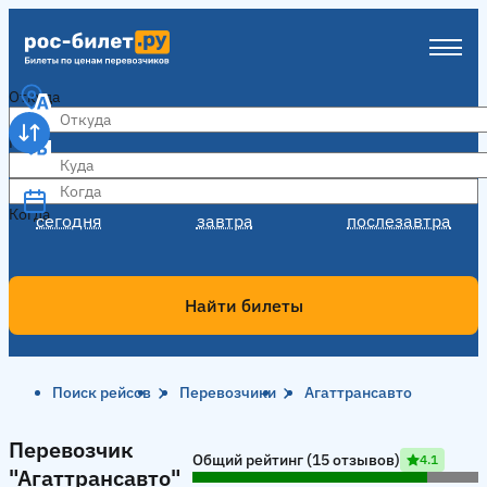
Откуда
Куда
Когда
Когда
сегодня
завтра
послезавтра
Найти билеты
Поиск рейсов
Перевозчики
Агаттрансавто
Перевозчик "Агаттрансавто"
Перевозчик
Общий рейтинг (15 отзывов)
4.1
"Агаттрансавто"