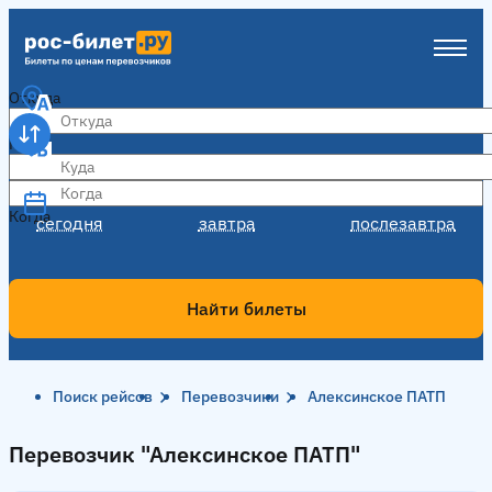
Откуда
Куда
Когда
Когда
сегодня
завтра
послезавтра
Найти билеты
Поиск рейсов
Перевозчики
Алексинское ПАТП
Перевозчик "Алексинское ПАТП"
Перевозчик "Алексинское ПАТП"