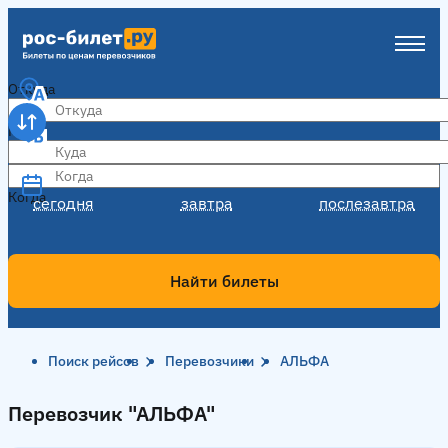
Откуда
Куда
Когда
Когда
сегодня
завтра
послезавтра
Найти билеты
Поиск рейсов
Перевозчики
АЛЬФА
Перевозчик "АЛЬФА"
Перевозчик "АЛЬФА"