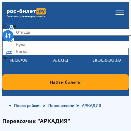
Откуда
Куда
Когда
Когда
сегодня
завтра
послезавтра
Найти билеты
Поиск рейсов
Перевозчики
АРКАДИЯ
Перевозчик "АРКАДИЯ"
Перевозчик "АРКАДИЯ"