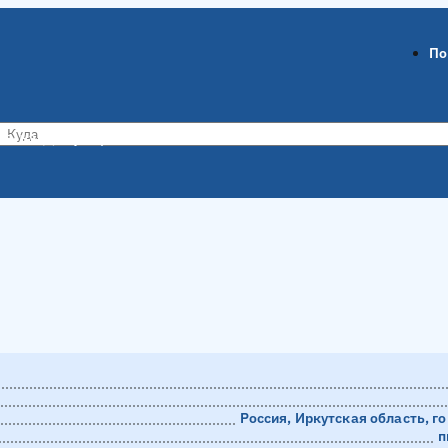
По
ов-на-Дону
Воронеж
Россия, Иркутская область, го
п