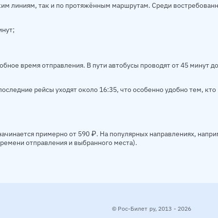
им линиям, так и по протяжённым маршрутам. Среди востребованн
инут;
добное время отправления. В пути автобусы проводят от 45 минут д
оследние рейсы уходят около 16:35, что особенно удобно тем, кто 
начинается примерно от 590 ₽. На популярных направлениях, нап
 времени отправления и выбранного места).
© Рос-Билет ру, 2013 - 2026