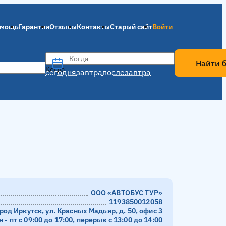
мощь
Гарантии
Отзывы
Контакты
Старый сайт
Войти
Когда
Найти 
Когда
сегодня
завтра
послезавтра
ООО «АВТОБУС ТУР»
1193850012058
род Иркутск, ул. Красных Мадьяр, д. 50, офис 3
н - пт с 09:00 до 17:00, перерыв с 13:00 до 14:00