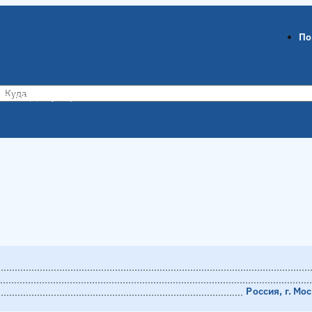
По
ов-на-Дону
Воронеж
Россия, г. Мо