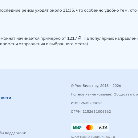
оследние рейсы уходят около 11:35, что особенно удобно тем, кто 
мбинат начинается примерно от 1217 ₽. На популярных направлени
, времени отправления и выбранного места).
© Рос-Билет ру, 2013 - 2026
Полное наименование: Общество с о
ности
ИНН: 2635208693
ОГРН: 1152651006562
бы поддержки:
Билет можно купить онлайн и