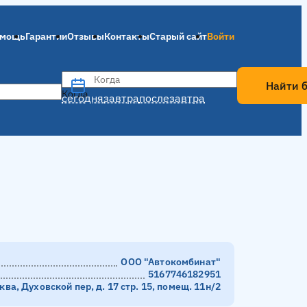
мощь
Гарантии
Отзывы
Контакты
Старый сайт
Войти
Когда
Найти 
Когда
сегодня
завтра
послезавтра
ООО "Автокомбинат"
5167746182951
сква, Духовской пер, д. 17 стр. 15, помещ. 11н/2