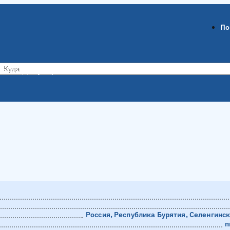
По
ов-на-Дону
Воронеж
Россия, Республика Бурятия, Селенгинский
п