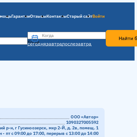
мощь
Гарантии
Отзывы
Контакты
Старый сайт
Войти
Когда
Найти 
Когда
сегодня
завтра
послезавтра
ООО «Автор»
1090327005592
 р-н, г Гусиноозерск, мкр 2-Й, д. 2в, помещ. 1
н - пт с 09:00 до 17:00, перерыв с 13:00 до 14:00