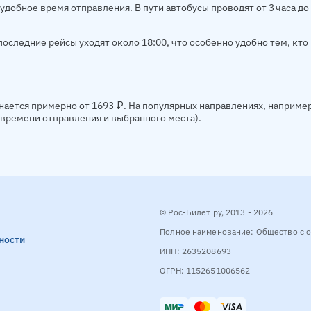
удобное время отправления. В пути автобусы проводят от 3 часа д
оследние рейсы уходят около 18:00, что особенно удобно тем, кто 
нается примерно от 1693 ₽. На популярных направлениях, наприме
, времени отправления и выбранного места).
© Рос-Билет ру, 2013 - 2026
Полное наименование: Общество с о
ности
ИНН: 2635208693
ОГРН: 1152651006562