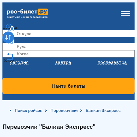
Откуда
Куда
Когда
Когда
сегодня
завтра
послезавтра
Найти билеты
Поиск рейсов
Перевозчики
Балкан Экспресс
Перевозчик "Балкан Экспресс"
Перевозчик "Балкан Экспресс"