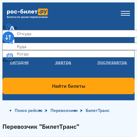
Откуда
Куда
Когда
Когда
сегодня
завтра
послезавтра
Найти билеты
Поиск рейсов
Перевозчики
БилетТранс
Перевозчик "БилетТранс"
Перевозчик "БилетТранс"