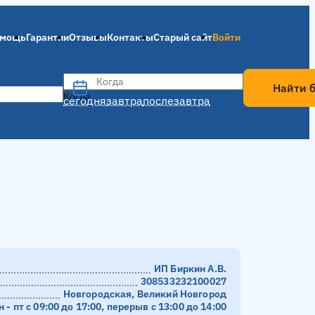
мощь
Гарантии
Отзывы
Контакты
Старый сайт
Войти
Когда
Найти 
Когда
сегодня
завтра
послезавтра
ИП Биркин А.В.
308533232100027
Новгородская, Великий Новгород
н - пт с 09:00 до 17:00, перерыв с 13:00 до 14:00