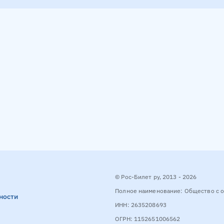
© Рос-Билет ру, 2013 - 2026
Полное наименование: Общество с о
ности
ИНН: 2635208693
ОГРН: 1152651006562