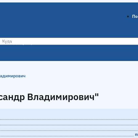
По
ов-на-Дону
Воронеж
ладимирович
сандр Владимирович"
сандр Владимирович"
п