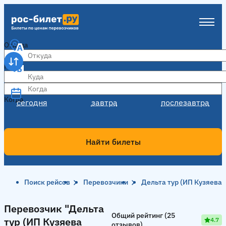
Откуда
Куда
Когда
Когда
сегодня
завтра
послезавтра
Найти билеты
Поиск рейсов
Перевозчики
Дельта тур (ИП Кузяева 
Перевозчик "Дельта тур (ИП Кузяева Ю.В.)"
Перевозчик "Дельта
Общий рейтинг (25
тур (ИП Кузяева
4.7
отзывов)