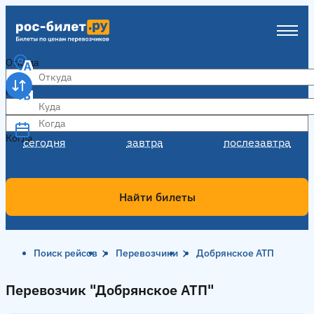
Откуда
Куда
Когда
Когда
сегодня
завтра
послезавтра
Найти билеты
Поиск рейсов
Перевозчики
Добрянское АТП
Перевозчик "Добрянское АТП"
Перевозчик "Добрянское АТП"