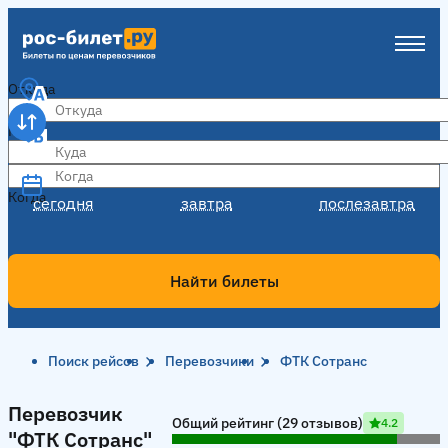
Откуда
Куда
Когда
Когда
сегодня
завтра
послезавтра
Найти билеты
Поиск рейсов
Перевозчики
ФТК Сотранс
Перевозчик "ФТК Сотранс"
Перевозчик
Общий рейтинг (29 отзывов)
4.2
"ФТК Сотранс"