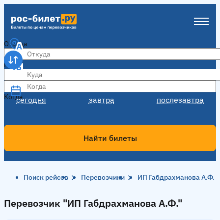
Откуда
Куда
Когда
Когда
сегодня
завтра
послезавтра
Найти билеты
Поиск рейсов
Перевозчики
ИП Габдрахманова А.Ф.
Перевозчик "ИП Габдрахманова А.Ф."
Перевозчик "ИП Габдрахманова А.Ф."