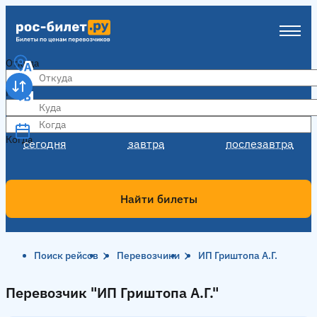
Откуда
Куда
Когда
Когда
сегодня
завтра
послезавтра
Найти билеты
Поиск рейсов
Перевозчики
ИП Гриштопа А.Г.
Перевозчик "ИП Гриштопа А.Г."
Перевозчик "ИП Гриштопа А.Г."