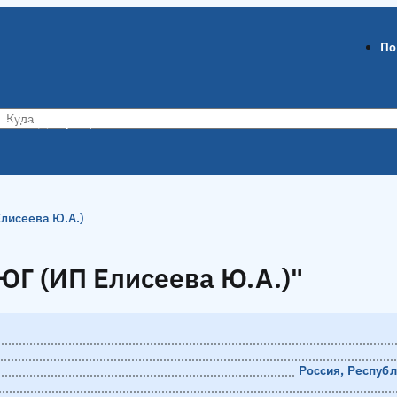
По
ов-на-Дону
Воронеж
Елисеева Ю.А.)
ЮГ (ИП Елисеева Ю.А.)"
ЮГ (ИП Елисеева Ю.А.)"
Россия, Республ