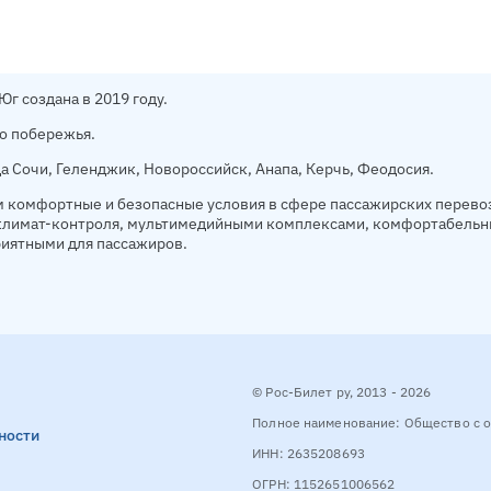
г создана в 2019 году.
о побережья.
а Сочи, Геленджик, Новороссийск, Анапа, Керчь, Феодосия.
 комфортные и безопасные условия в сфере пассажирских перевоз
 климат-контроля, мультимедийными комплексами, комфортабельны
приятными для пассажиров.
© Рос-Билет ру, 2013 - 2026
Полное наименование: Общество с о
ности
ИНН: 2635208693
ОГРН: 1152651006562