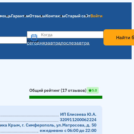
мощь
Гарантии
Отзывы
Контакты
Старый сайт
Войти
Когда
Найти 
Когда
сегодня
завтра
послезавтра
Общий рейтинг (17 отзывов)
5.0
ИП Елисеева Ю.А.
320911200062224
ика Крым, г. Симферополь, ул.Матросова, д. 50
ежедневно с 06:00 до 22:00