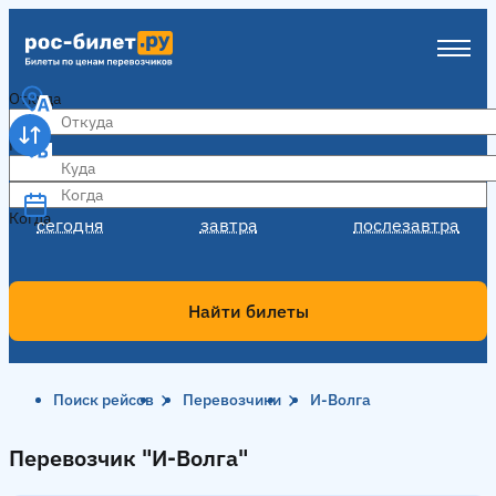
Откуда
Куда
Когда
Когда
сегодня
завтра
послезавтра
Найти билеты
Поиск рейсов
Перевозчики
И-Волга
Перевозчик "И-Волга"
Перевозчик "И-Волга"