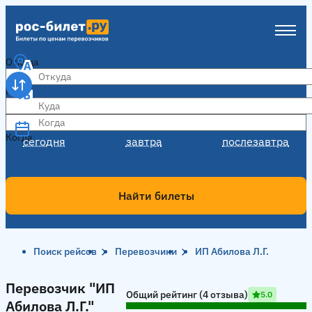
Откуда
Куда
Когда
Когда
сегодня
завтра
послезавтра
Найти билеты
Поиск рейсов
Перевозчики
ИП Абилова Л.Г.
Перевозчик "ИП Абилова Л.Г."
Перевозчик "ИП
Общий рейтинг (4 отзыва)
5.0
Абилова Л.Г."