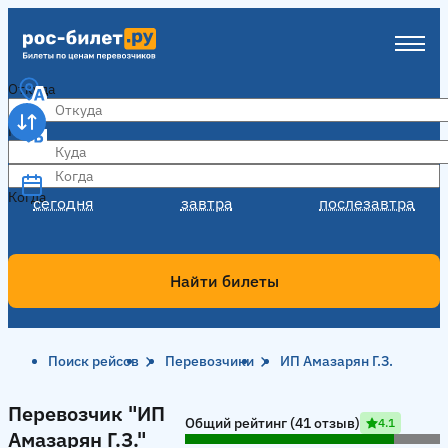
Откуда
Куда
Когда
Когда
сегодня
завтра
послезавтра
Найти билеты
Поиск рейсов
Перевозчики
ИП Амазарян Г.З.
Перевозчик "ИП Амазарян Г.З."
Перевозчик "ИП
Общий рейтинг (41 отзыв)
4.1
Амазарян Г.З."