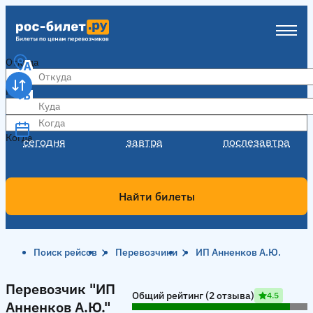
Откуда
Куда
Когда
Когда
сегодня
завтра
послезавтра
Найти билеты
Поиск рейсов
Перевозчики
ИП Анненков А.Ю.
Перевозчик "ИП Анненков А.Ю."
Перевозчик "ИП
Общий рейтинг (2 отзыва)
4.5
Анненков А.Ю."