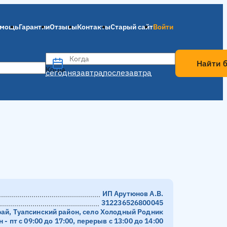
мощь
Гарантии
Отзывы
Контакты
Старый сайт
Войти
Когда
Найти 
Когда
сегодня
завтра
послезавтра
ИП Арутюнов А.В.
312236526800045
рай, Туапсинский район, село Холодный Родник
н - пт с 09:00 до 17:00, перерыв с 13:00 до 14:00