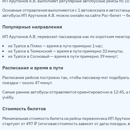
ИП Арутюнов А.В. выполняет регулярные автобусные рейсы по 10
Основные отправления выполняются с 1 автовокзала и автостанци
автобусы ИП Арутюнов А.В. можно онлайн на сайте Рос-билет — бе
Популярные направления
ИП Арутюнов А.В. перевозит пассажиров как по коротким межго
из Туапсе в Пляхо — время в пути примерно 1 час;
из Туапсе в Тюменский — время в пути примерно 32 минуты;
из Туапсе в Сосновый — время в пути примерно 39 минут;
Расписание и время в пути
Расписание рейсов построено так, чтобы пассажир мог подобрать 
поездки – около 47 минут.
Самые ранние автобусы отправляются ориентировочно в 12:45, а п
учёбу.
Стоимость билетов
Минимальная стоимость билета на рейсы перевозчика ИП Арутюнов
стартуют от 497 ₽ (итоговая стоимость зависит от даты поездки,