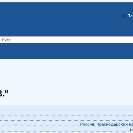
По
ов-на-Дону
Воронеж
."
."
Россия, Краснодарский к
п