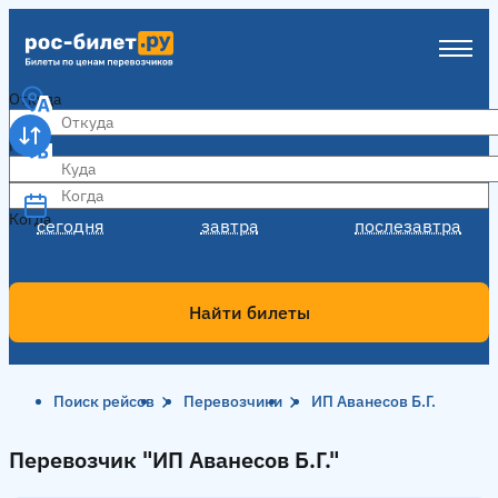
Откуда
Куда
Когда
Когда
сегодня
завтра
послезавтра
Найти билеты
Поиск рейсов
Перевозчики
ИП Аванесов Б.Г.
Перевозчик "ИП Аванесов Б.Г."
Перевозчик "ИП Аванесов Б.Г."