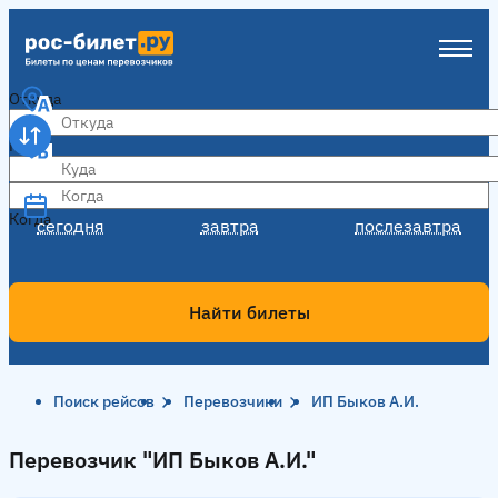
Откуда
Куда
Когда
Когда
сегодня
завтра
послезавтра
Найти билеты
Поиск рейсов
Перевозчики
ИП Быков А.И.
Перевозчик "ИП Быков А.И."
Перевозчик "ИП Быков А.И."