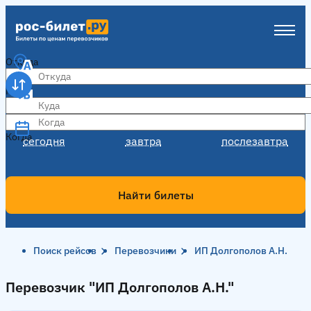
Откуда
Куда
Когда
Когда
сегодня
завтра
послезавтра
Найти билеты
Поиск рейсов
Перевозчики
ИП Долгополов А.Н.
Перевозчик "ИП Долгополов А.Н."
Перевозчик "ИП Долгополов А.Н."