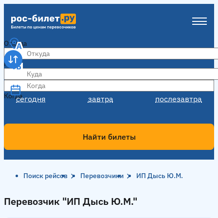
Откуда
Куда
Когда
Когда
сегодня
завтра
послезавтра
Найти билеты
Поиск рейсов
Перевозчики
ИП Дысь Ю.М.
Перевозчик "ИП Дысь Ю.М."
Перевозчик "ИП Дысь Ю.М."