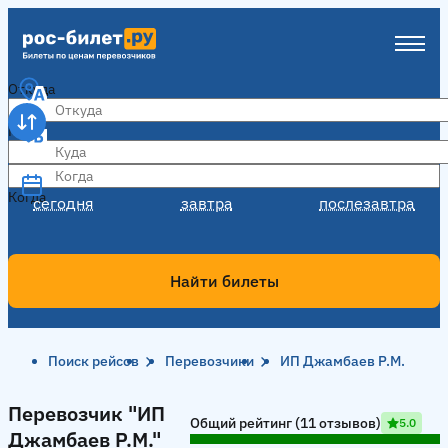
Откуда
Куда
Когда
Когда
сегодня
завтра
послезавтра
Найти билеты
Поиск рейсов
Перевозчики
ИП Джамбаев Р.М.
Перевозчик "ИП Джамбаев Р.М."
Перевозчик "ИП
Общий рейтинг (11 отзывов)
5.0
Джамбаев Р.М."