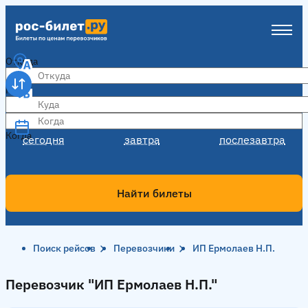
Откуда
Куда
Когда
Когда
сегодня
завтра
послезавтра
Найти билеты
Поиск рейсов
Перевозчики
ИП Ермолаев Н.П.
Перевозчик "ИП Ермолаев Н.П."
Перевозчик "ИП Ермолаев Н.П."