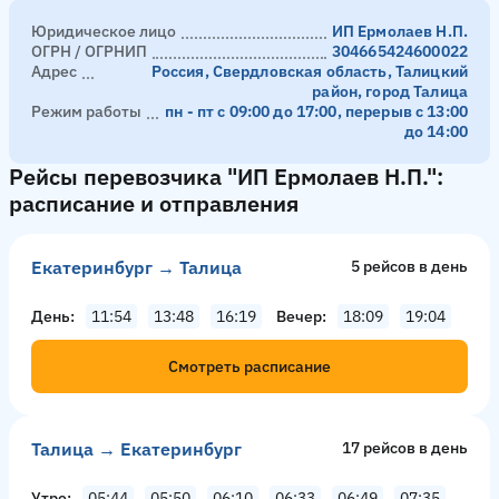
Юридическое лицо
ИП Ермолаев Н.П.
ОГРН / ОГРНИП
304665424600022
Адрес
Россия, Свердловская область, Талицкий
район, город Талица
Режим работы
пн - пт с 09:00 до 17:00, перерыв с 13:00
до 14:00
Рейсы перевозчика "ИП Ермолаев Н.П.":
расписание и отправления
Екатеринбург → Талица
5 рейсов в день
День
11:54
13:48
16:19
Вечер
18:09
19:04
Смотреть расписание
Талица → Екатеринбург
17 рейсов в день
Утро
05:44
05:50
06:10
06:33
06:49
07:35