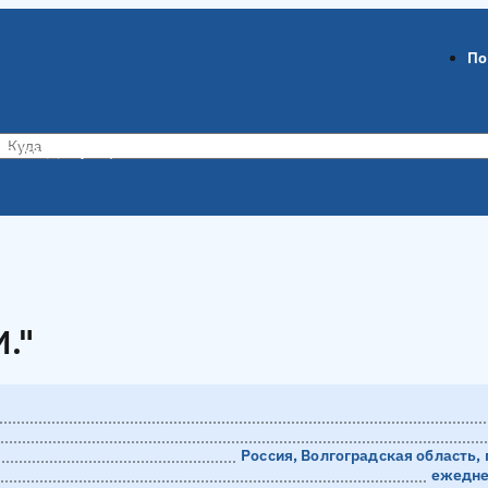
По
ов-на-Дону
Воронеж
."
."
Россия, Волгоградская область, 
ежеднев