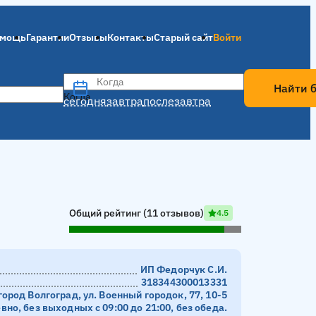
мощь
Гарантии
Отзывы
Контакты
Старый сайт
Войти
Когда
Найти 
Когда
сегодня
завтра
послезавтра
Общий рейтинг (11 отзывов)
4.5
ИП Федорчук С.И.
318344300013331
город Волгоград, ул. Военный городок, 77, 10-5
но, без выходных с 09:00 до 21:00, без обеда.