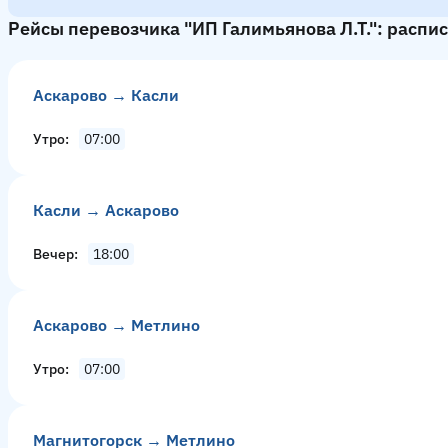
Рейсы перевозчика "ИП Галимьянова Л.Т.": распи
Аскарово → Касли
Утро
07:00
Касли → Аскарово
Вечер
18:00
Аскарово → Метлино
Утро
07:00
Магнитогорск → Метлино