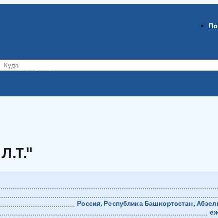
По
ов-на-Дону
Воронеж
Л.Т."
Л.Т."
Россия, Республика Башкортостан, Абзели
еж