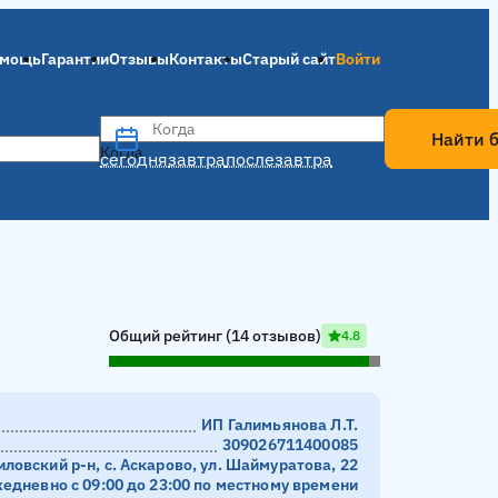
мощь
Гарантии
Отзывы
Контакты
Старый сайт
Войти
Когда
Найти 
Когда
сегодня
завтра
послезавтра
Общий рейтинг (14 отзывов)
4.8
ИП Галимьянова Л.Т.
309026711400085
ловский р-н, с. Аскарово, ул. Шаймуратова, 22
едневно с 09:00 до 23:00 по местному времени