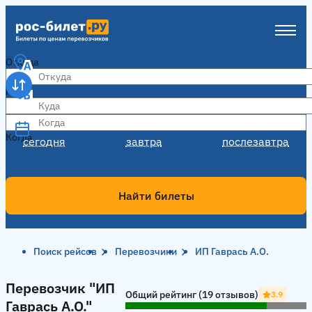
Откуда
Куда
Когда
Когда
сегодня
завтра
послезавтра
Найти билеты
Поиск рейсов
Перевозчики
ИП Гаврась А.О.
Перевозчик "ИП Гаврась А.О."
Перевозчик "ИП
Общий рейтинг (19 отзывов)
3.9
Гаврась А.О."