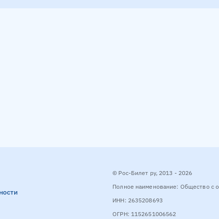
© Рос-Билет ру, 2013 - 2026
Полное наименование: Общество с о
ности
ИНН: 2635208693
ОГРН: 1152651006562