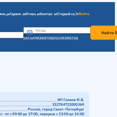
мощь
Гарантии
Отзывы
Контакты
Старый сайт
Войти
Когда
Найти 
Когда
сегодня
завтра
послезавтра
ИП Гиляев М.В.
312784722000369
Россия, город Санкт-Петербург
н - пт с 09:00 до 17:00, перерыв с 13:00 до 14:00