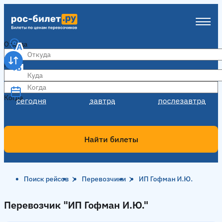
Откуда
Куда
Когда
Когда
сегодня
завтра
послезавтра
Найти билеты
Поиск рейсов
Перевозчики
ИП Гофман И.Ю.
Перевозчик "ИП Гофман И.Ю."
Перевозчик "ИП Гофман И.Ю."