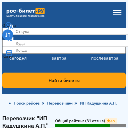
Откуда
Куда
Когда
Когда
сегодня
завтра
послезавтра
Найти билеты
Поиск рейсов
Перевозчики
ИП Кадушкина А.П.
Перевозчик "ИП Кадушкина А.П."
Перевозчик "ИП
Общий рейтинг (31 отзыв)
3.9
Кадушкина А.П."