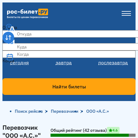
Откуда
Куда
Когда
Когда
сегодня
завтра
послезавтра
Найти билеты
Поиск рейсов
Перевозчики
ООО «А.С.»
Перевозчик "ООО «А.С.»"
Перевозчик
Общий рейтинг (42 отзыва)
4.6
"ООО «А.С.»"