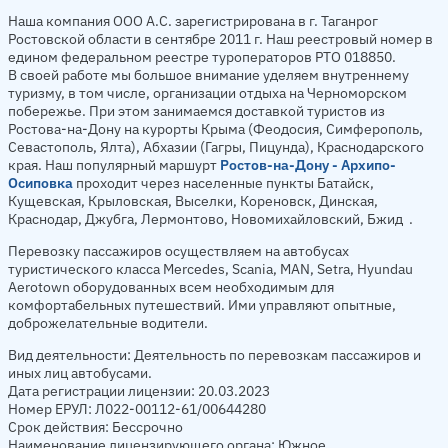
Наша компания ООО А.С. зарегистрирована в г. Таганрог
Ростовской области в сентябре 2011 г. Наш реестровый номер в
едином федеральном реестре туроператоров РТО 018850.
В своей работе мы большое внимание уделяем внутреннему
туризму, в том числе, организации отдыха на Черноморском
побережье. При этом занимаемся доставкой туристов из
Ростова-на-Дону на курорты Крыма (Феодосия, Симферополь,
Севастополь, Ялта), Абхазии (Гагры, Пицунда), Краснодарского
края. Наш популярный маршурт
Ростов-на-Дону - Архипо-
Осиповка
проходит через населенные пункты
Батайск,
Кущевская, Крыловская, Выселки, Кореновск, Динская,
Краснодар, Джубга, Лермонтово, Новомихайловский, Бжид
.
Перевозку пассажиров осуществляем на автобусах
туристического класса Mercedes, Scania, MAN, Setra, Hyundau
Aerotown оборудованных всем необходимым для
комфортабельных путешествий. Ими управляют опытные,
доброжелательные водители.
Вид деятельности: Деятельность по перевозкам пассажиров и
иных лиц автобусами.
Дата регистрации лицензии: 20.03.2023
Номер ЕРУЛ: Л022-00112-61/00644280
Срок действия: Бессрочно
Наименование лицензирующего органа: Южное