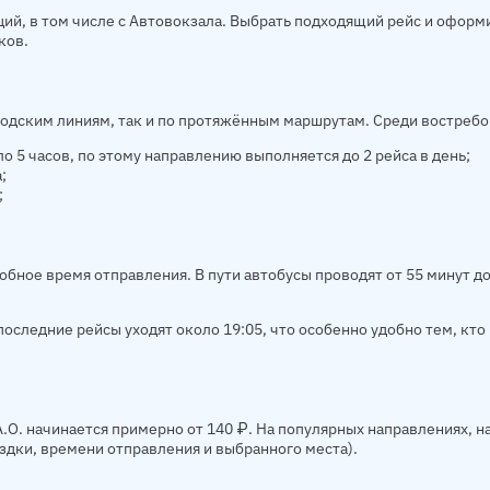
ий, в том числе с Автовокзала. Выбрать подходящий рейс и оформ
ков.
родским линиям, так и по протяжённым маршрутам. Среди востреб
о 5 часов, по этому направлению выполняется до 2 рейса в день;
;
;
добное время отправления. В пути автобусы проводят от 55 минут д
оследние рейсы уходят около 19:05, что особенно удобно тем, кто 
.О. начинается примерно от 140 ₽. На популярных направлениях, 
ездки, времени отправления и выбранного места).