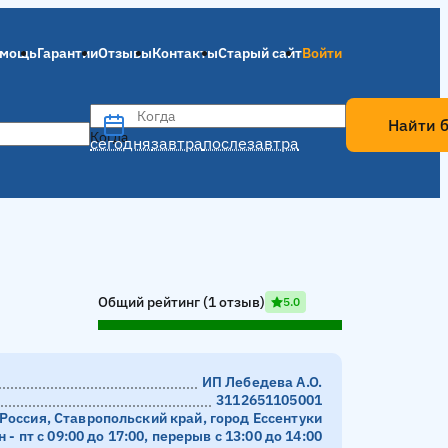
мощь
Гарантии
Отзывы
Контакты
Старый сайт
Войти
Когда
Найти 
Когда
сегодня
завтра
послезавтра
Общий рейтинг (1 отзыв)
5.0
ИП Лебедева А.О.
3112651105001
Россия, Ставропольский край, город Ессентуки
н - пт с 09:00 до 17:00, перерыв с 13:00 до 14:00