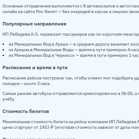
Основные отправления выполняются с 8 автовокзалов и автостанц
онлайн на сайте Рос-билет — без очередей в кассах и лишних звон
Популярные направления
ИП Лебедева А.О. перевозит пассажиров как по коротким межго
из Минеральных Вод в Архыз — в среднем дорога занимает окол
из Архыза в Минеральные Воды — время в пути примерно 4 часа
из Минеральных Вод в Черкесск — время в пути примерно 1 час
Расписание и время в пути
Расписание рейсов построено так, чтобы клиент мог подобрать у
поездки – около 3 часа.
Самые ранние автобусы отправляются ориентировочно в 06:00, а п
учёбу.
Стоимость билетов
Минимальная стоимость билета на рейсы компании ИП Лебедева А
цены стартуют от 1453 ₽ (итоговая стоимость зависит от даты по